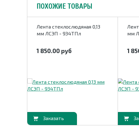
ПОХОЖИЕ ТОВАРЫ
0,13
Лента стеклослюдяная 0,13
Лент
мм ЛСЭП - 934ТПл
мм Л
1 850.00
руб
1 8
В корзину
В корзину