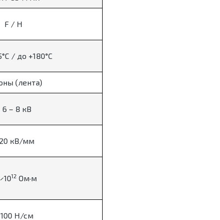
F / H
5°C / до +180°C
оны (лента)
 6 – 8 кВ
 20 кВ/мм
12
1×10
Ом·м
 100 Н/см