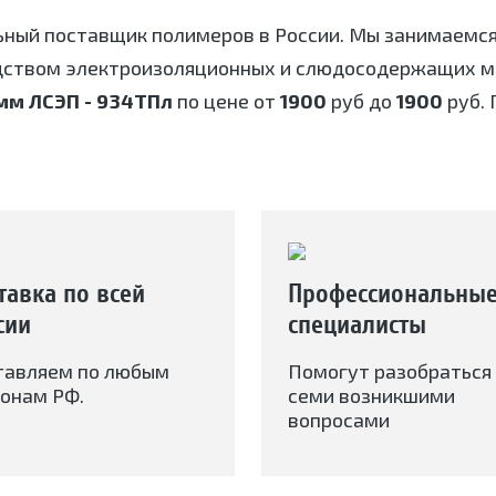
ьный поставщик полимеров в России. Мы занимаемс
дством электроизоляционных и слюдосодержащих ма
мм ЛСЭП - 934ТПл
по цене от
1900
руб до
1900
руб. 
тавка по всей
Профессиональны
сии
специалисты
тавляем по любым
Помогут разобраться 
онам РФ.
семи возникшими
вопросами