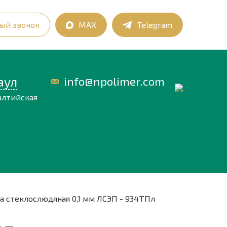
ый звонок
MAX
Telegram
аул
info@npolimer.com
алтийская
а стеклослюдяная 0,1 мм ЛСЭП - 934ТПл