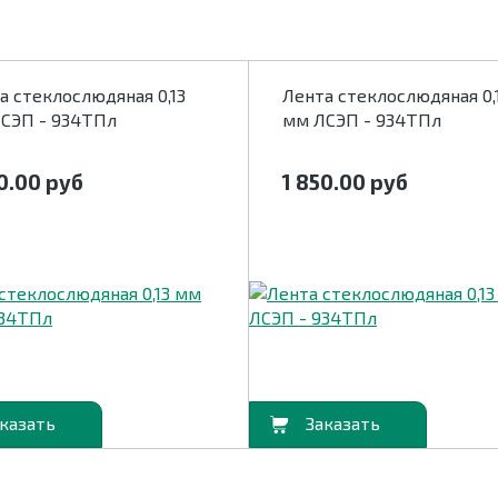
а стеклослюдяная 0,13
Лента стеклослюдяная 0,
СЭП - 934ТПл
мм ЛСЭП - 934ТПл
50.00
руб
1 850.00
руб
В корзину