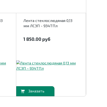
13
Лента стеклослюдяная 0,13
Лента с
мм ЛСЭП - 934ТПл
мм ЛСЭ
1 850.00
руб
1 850
В корзину
В корзину