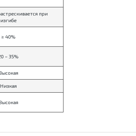
растрескивается при
изгибе
≥ 40%
20 – 35%
Высокая
Низкая
Высокая