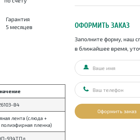
по счету
Гарантия
ОФОРМИТЬ ЗАКАЗ
5 месяцев
Заполните форму, наш с
в ближайшее время, уточ
начение
26103-84
Оформить заказ
ная лента (слюда +
 полиэфирная пленка)
ЭП-934ТПл