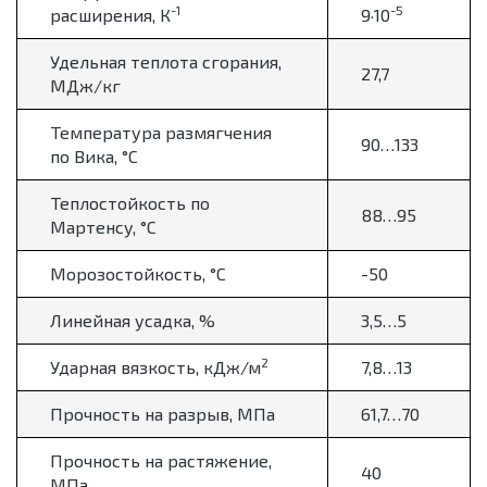
-1
-5
расширения, К
9·10
Удельная теплота сгорания,
27,7
МДж/кг
Температура размягчения
90…133
по Вика, °С
Теплостойкость по
88…95
Мартенсу, °С
Морозостойкость, °С
-50
Линейная усадка, %
3,5…5
2
Ударная вязкость, кДж/м
7,8…13
Прочность на разрыв, МПа
61,7…70
Прочность на растяжение,
40
МПа