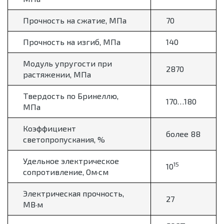
Прочность на сжатие, МПа
70
Прочность на изгиб, МПа
140
Модуль упругости при
2870
растяжении, МПа
Твердость по Бринеллю,
170…180
МПа
Коэффициент
более 88
светопропускания, %
Удельное электрическое
15
10
сопротивление, Ом·см
Электрическая прочность,
27
МВ·м