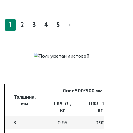
1
2
3
4
5
Лист 500*500 мм
Толщина,
мм
СКУ-7Л,
ПФЛ-100,
С
кг
кг
3
0.86
0.90