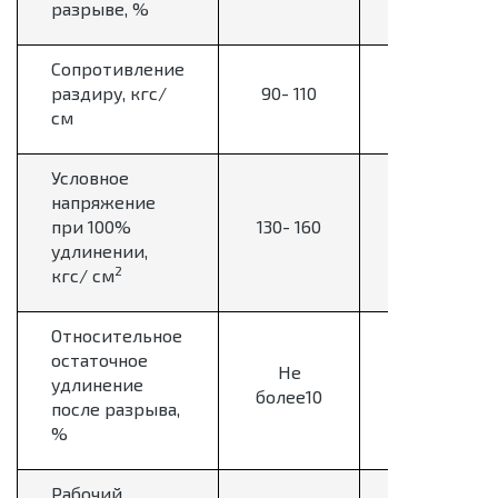
разрыве, %
Сопротивление
100-
раздиру, кгс/
90- 110
140
см
Условное
напряжение
при 100%
130- 160
38-48
удлинении,
2
кгс/ см
Относительное
остаточное
Не
удлинение
2-4 %
более10
после разрыва,
%
Рабочий