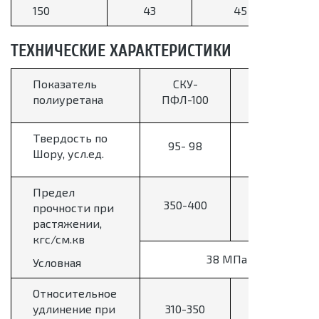
150
43
45
ТЕХНИЧЕСКИЕ ХАРАКТЕРИСТИКИ
Показатель
СКУ-
СКУ-7Л
полиуретана
ПФЛ-100
Твердость по
95- 98
75-92
Шору, усл.ед.
Предел
350-
350-400
прочности при
450
растяжении,
кгс/см.кв
38 МПа
Условная
Относительное
500-
удлинение при
310-350
580