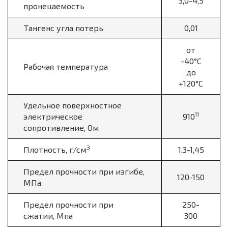
3,0-4,5
пронецаемость
Тангенс угла потерь
0,01
от
-40
°
С
Рабочая температура
до
+120
°
С
Удельное поверхностное
11
электрическое
910
сопротивление, Ом
3
Плотность, г/см
1,3-1,45
Предел прочности при изгибе,
120-150
МПа
Предел прочности при
250-
сжатии, Мпа
300