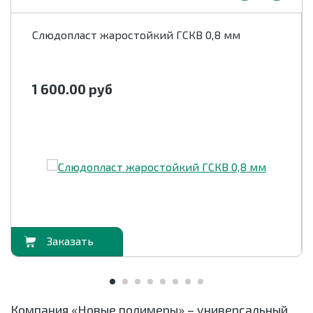
ГОСТ
26
Слюдопласт жаростойкий ГСКВ 0,8 мм
Толщина материала, мм
0.4
1 600.00
руб
орзину
В корзи
Компания «Новые полимеры» – универсальный