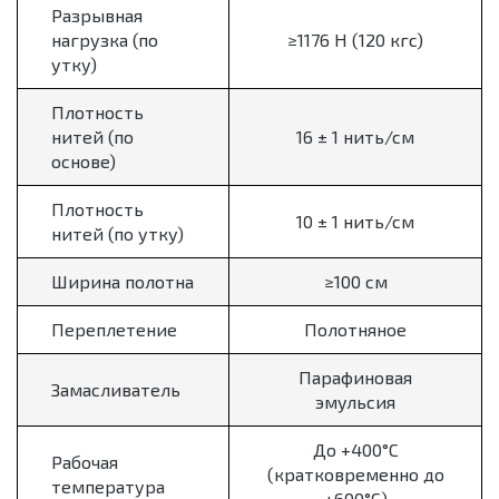
Разрывная
нагрузка (по
≥1176 Н (120 кгс)
утку)
Плотность
нитей (по
16 ± 1 нить/см
основе)
Плотность
10 ± 1 нить/см
нитей (по утку)
Ширина полотна
≥100 см
Переплетение
Полотняное
Парафиновая
Замасливатель
эмульсия
До +400°C
Рабочая
(кратковременно до
температура
+600°C)