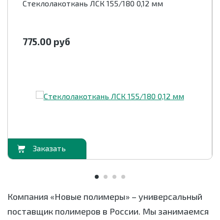
Стеклолакоткань ЛСК 155/180 0,12 мм
775.00
руб
орзину
В корзи
Компания «Новые полимеры» – универсальный
поставщик полимеров в России. Мы занимаемся