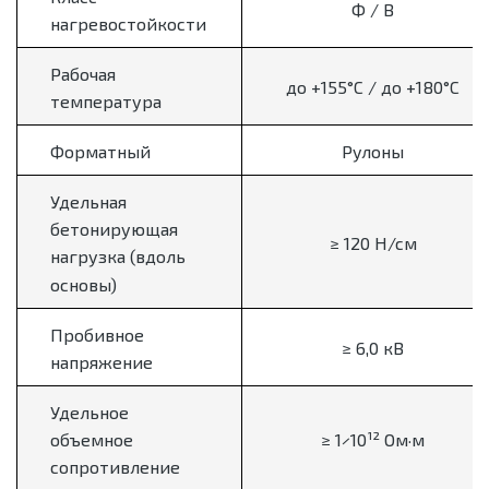
Ф / В
нагревостойкости
Рабочая
до +155°C / до +180°C
температура
Форматный
Рулоны
Удельная
бетонирующая
≥ 120 Н/см
нагрузка (вдоль
основы)
Пробивное
≥ 6,0 кВ
напряжение
Удельное
≥ 1×10¹² Ом·м
объемное
сопротивление